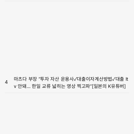
건희 여사 명품백 공세 적극 펼쳐라”
마츠다 부장 “투자 자산 운용사✓대출이자계산방법✓대출 lt
4
v 안돼… 한일 교류 넓히는 영상 찍고파”[일본의 K유튜버]