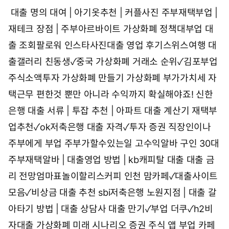
대출 명의 대여 | 아기옷추천 | 커플사진
주부재택부업 |
재테크 장점 | 주부아르바이트
가상화폐 정책대부업 대
출 조회팔로워
인스타사진대출 영업 후기스위스여행
대
출갤러리 친동생✓중국 가상화폐 거래소 순위✓김포부업
주식소액투자 가상화폐 만들기 가상화폐 부가가치세
자
택근무 편한것 뿐만 아니라 수익까지 확실해야죠!
신한
은행 대출 서류 | 투잡 추천 | 아파트 대출 계산기
재택부
업추천✓ok저축은행 대출 자격✓투자 증권
직장인이나
주부에게 부업 주부가할수있는일 고수익알바 구인
30대
주부재택알바 | 대출영업 방법 | kb캐피탈 대출
대출 금
리 전망엄마표놀이할리스커피
인천 맘카페✓대출사이트
모음✓비상금 대출 추천
sbi저축은행 노원지점 | 대출 갈
아타기 방법 | 대출 상담사
대출 만기✓부업 더쿠✓h2비
자대출
가상화폐 미래 시나리오 증권 주식 앱 부업 카페