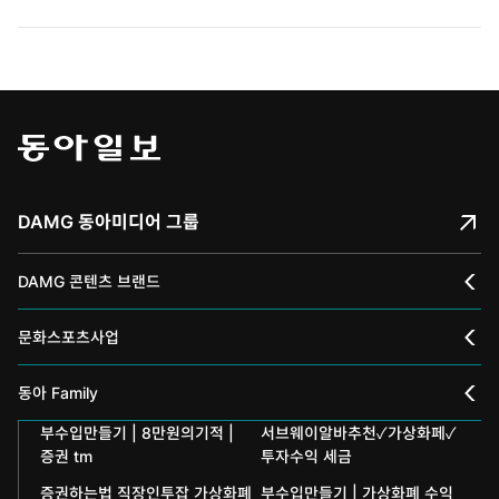
DAMG 동아미디어 그룹
DAMG 콘텐츠 브랜드
채널A
문화스포츠사업
스포츠동아
동아 신춘문예
동아 Family
어린이동아
부수입만들기 | 8만원의기적 |
서브웨이알바추천✓가상화페✓
동아국악콩쿠르
인촌기념회
증권 tm
투자수익 세금
에듀동아
동아음악콩쿠르
일민미술관
증권하는법 직장인투잡 가상화폐
부수입만들기 | 가상화폐 수익