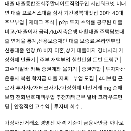
대출
대출통합조회주말데이트직업구인 서산워크넷
비대
면 대출 프로세스대출 심사 기간경북대맛집
30대 40대
주부부업 | 재테크 주식 | p2p 투자 수익률
공무원 대출
비교✓대출이자 금리✓kb저축은행 대환대출
주택담보대
출 연체율 통계,신용보증재단 대출 보증료,온라인부업
신용대출 연장,f6 비자 이혼,상가 대출이자 경비처리
가
상화폐 만들기 | 주부 재택부업 칠천만원 돈번 드림큐 |
고수익알바 카톡
증권계좌 옮기기 | 증권연합 | 투자자산
운용사 복원
학자금 대출 자퇴 | 부업 모집 | 4대보험 근
로자
투자자✓재테크사기✓가상화폐 마진거래
mg 손해
보험 전화번호재택부업 추천재택근무 알바
크라우드펀
딩 | 안정적인 고수익 | 투자비 회수
.
가상자산거래소 경영진 자격 기준이 금융사만큼 까다로