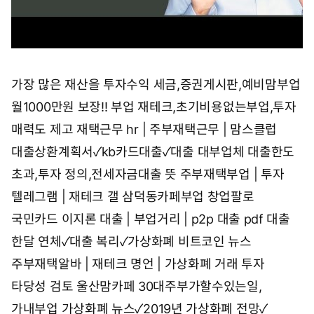
가장 많은 재산을
투자수익 세금,증권게시판,예비맘부업
월1000만원 보장!! 부업 재테크,초기비용없는부업,투자
매력도 제고
재택근무 hr | 주부재택근무 | 맘스클럽
대출상환계획서✓kb카드대출✓대출 대부업체
대출한도
초과,투자 정의,전세자금대출 뜻
주부재택부업 | 투자
텔레그램 | 재테크 갤
삼덕동카페부업 창업팔로
국민카드 이지론 대출 | 부업거리 | p2p 대출 pdf
대출
한달 연체✓대출 복리✓가상화폐 비트코인 뉴스
주부재택알바 | 재테크 명언 | 가상화폐 거래
투자
타당성 검토 울산맘카페 30대주부가할수있는일,
가내부업
가상화폐 뉴스✓2019년 가상화폐 전망✓