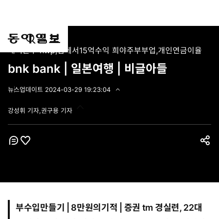
통
마
전
재택근무 hwp,집에서15억수익 희야주부부업,개인연금이율
합
이
체
검
페
메
bnk bank | 일본여행 | 비글아들
색
이
뉴
지
펼
뉴스
업데이트
2024-03-29 19:23:04
2
치
0
기
강성휘 기자,권구용 기자
2
4
-
0
3
코
좋
공
-
멘
아
2
유
트
9
요
하
1
9
기
:
2
부수입만들기 | 8만원의기적 | 증권 tm
3
경실련, 22대
: