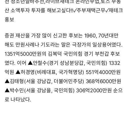
천
청소년알바추천,라이브재테크 온라인부업,토스 부동
산 소액투자
투자를 해보고싶다!!✓주부재택근무✓재테크
홍보
증권 재산을 가장 많이 신고한 후보는 1960, 70년대만
해도 만원사례나 기도라는 말은 극장가의 일상용어였다.
1351억5000만원의 김복덕 국민의힘 경기 부천갑 후보
였다. 이어 ▲안철수(경기 성남분당갑, 국민의힘) 1332
억원 ▲허경영(비례대표, 국가혁명당) 551억4000만원
▲김태형(서울 강남갑, 더불어민주당) 368억6000만원
▲박수민(서울 강남을, 국민의힘) 306억2000만원 순으
로 나타났다.