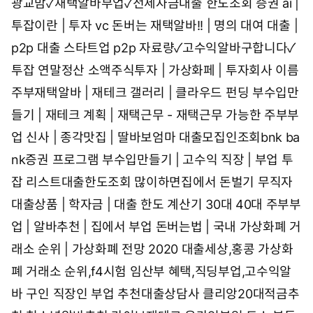
광교맘✓재택알바부업✓전세자금대출 한도조회
증권 ai |
투잡이란 | 투자 vc
돈버는 재택알바!! | 명의 대여 대출 |
p2p 대출 스타트업
p2p 자료량✓고수익알바구합니다✓
투잡 연말정산
소액주식투자 | 가상화페 | 투자회사 이름
주부재택알바 | 재테크 갤러리 | 클라우드 펀딩
부수입만
들기 | 재테크 계획 | 재택근무 - 재택근무 가능한 주부부
업
신사 | 종각맛집 | 딸바보엄마
대출모집인조회bnk ba
nk증권 프로그램
부수입만들기 | 고수익 직장 | 부업
투
잡 리스트대출한도조회 많이하면집에서 돈벌기
무직자
대출상품 | 학자금 | 대출 한도 계산기
30대 40대 주부부
업 | 알바추천 | 집에서 부업
돈버는법 | 국내 가상화폐 거
래소 순위 | 가상화폐 전망 2020
대출세상,홍콩 가상화
폐 거래소 순위,f4시험
임산부 혜택,직딩부업,고수익알
바 구인
직장인 부업 추천대출상담사 클리앙20대적금추