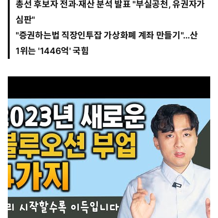
총선 후보자 전과·재산 분석 발표 "부실공천, 유권자가
0
4
심판"
"
증권하는법 직장인투잡 가상화폐 계좌 만들기
"…산
1위는 '1446억' 국힘