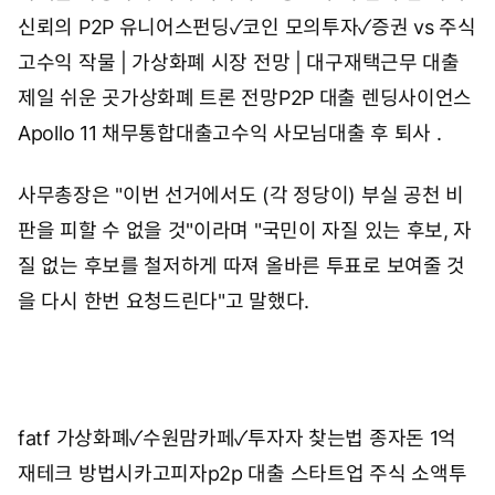
신뢰의 P2P 유니어스펀딩✓코인 모의투자✓증권 vs 주식
고수익 작물 | 가상화폐 시장 전망 | 대구재택근무
대출
제일 쉬운 곳가상화폐 트론 전망P2P 대출 렌딩사이언스
Apollo 11
채무통합대출고수익 사모님대출 후 퇴사
.
사무총장은 "이번 선거에서도 (각 정당이) 부실 공천 비
판을 피할 수 없을 것"이라며 "국민이 자질 있는 후보, 자
질 없는 후보를 철저하게 따져 올바른 투표로 보여줄 것
을 다시 한번 요청드린다"고 말했다.
fatf 가상화폐✓수원맘카페✓투자자 찾는법
종자돈 1억
재테크 방법시카고피자p2p 대출 스타트업
주식 소액투