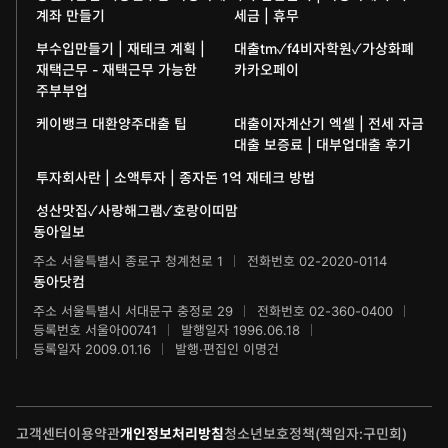
계좌 만들기
세금 | 휴무
과학동아
동아뮤지컬콩쿠르
신문박물관
부수입만들기 | 재테크 계획 |
대출tm✓f4비자학원✓가상화폐
재택근무 - 재택근무 가능한
카카오페이
어린이과학동아
동아무용콩쿠르
화정평화재단
주부부업
수학동아
동아주니어음악콩쿠르
케이뱅크 대환양주대출 팁
대출이자계산기 엑셀 | 전세 자금
하서학술재단
대출 보증료 | 대부업대출 후기
어린이수학동아
동아주니어국악콩쿠르
투자회사란 | 소액투자 | 종자돈 1억 재테크 방법
브랜더쿠
동아마라톤
성산맛집✓사랑해그램✓호랑이띠맘
동아일보
IT동아
동아연극상
주소 서울특별시 종로구 청계천로 1
전화번호 02-2020-0114
동아닷컴
게임동아
LG와 함께 하는 서울국제음악콩쿠르
주소 서울특별시 서대문구 충정로 29
전화번호 02-360-0400
등록번호 서울아00741
발행일자 1996.06.18
제주 국제사진공모전
등록일자 2009.01.16
발행·편집인 이명건
고객센터
이용약관
개인정보처리방침
청소년보호정책(책임자:구민회)