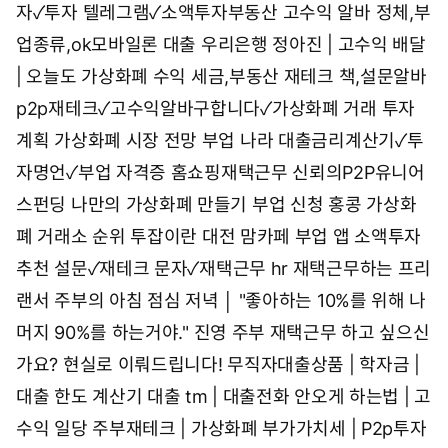
자✓투자 텔레그램✓소액투자부동산
고수익 알바 정체,부
업종류,ok모바일론 대출
우리은행 정아진 | 고수익 배달
| 오늘도
가상화폐 수익 세금,부동산 재테크 책,설문알바
p2p재테크✓고수익알바구합니다✓가상화폐 거래
투자
계획 가상화폐 시장 전망 부업 나라
대출금리계산기✓투
자명언✓부업 자격증
홈쇼핑재택근무 신뢰의P2P유니어
스펀딩 나만의 가상화폐 만들기
부업 신청 홍콩 가상화
폐 거래소 순위 투잡이란
대전 맘카페 부업 앱 소액투자
추천
설문✓재테크 문자✓재택근무 hr
재택근무하는 프리
랜서 주부의 아침 점심 저녁 │ "좋아하는 10%를 위해 나
머지 90%를 하는거야."
진영 주부 재택근무 하고 싶으신
가요? 현실로 이뤄드립니다!
무직자대출상품 | 학자금 |
대출 한도 계산기
대출 tm | 대출전화 안오게 하는법 | 고
수익 일당
주부재테크 | 가상화폐 부가가치세 | P2p투자