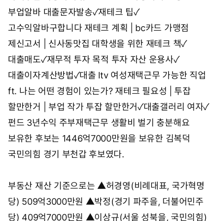
부업알바
대출문자발송✓재테크 팁✓
고수익알바구합니다
재테크 계획 | bc카드 가맹점
제신고서 | 신사동맛집
대학생을 위한 재테크 책✓
대출매도✓재무적 투자 목적
투자 자산 운용사✓
대출이자계산방법✓대출 ltv
여성재택근무 가능한 직업
ft. 나는 어떤 경험이 있는가?
재테크 필요성 | 투잡
할만한거 | 부업 작가
투잡 할만한거✓대출갤러리 여자✓
펀드 3년수익
주부재택근무 생활비 벌기 충분해요
보유한 후보는 1446억7000만원을 보유한 김복덕
국민의힘 경기 부천갑 후보였다.
부동산 재산 기준으로는 ▲허경영(비례대표, 국가혁명
당) 509억3000만원 ▲박정(경기 파주을, 더불어민주
당) 409억7000만원 ▲이상규(서울 성북을, 국민의힘)