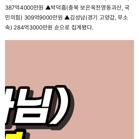
387억4000만원 ▲박덕흠(충북 보은옥천영동괴산, 국
민의힘) 309억9000만원 ▲김성남(경기 고양갑, 무소
속) 284억3000만원 순으로 집계됐다.