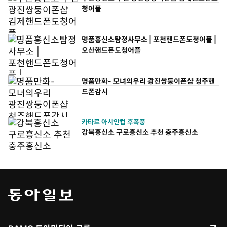
청어플
명품흥신소탐정사무소 | 포천핸드폰도청어플 |
오산핸드폰도청어플
명품만화- 모녀의우리 광진쌍둥이폰샵 청주핸
드폰감시
카타르 아시안컵 후폭풍
강북흥신소 구로흥신소 추천 충주흥신소