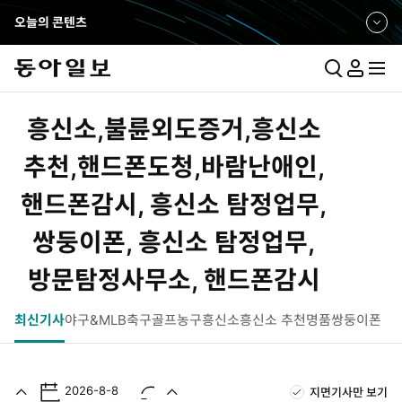
오늘의 콘텐츠
펼
쳐
보
통
마
전
기
합
이
체
검
페
메
흥신소,불륜외도증거,흥신소
색
이
뉴
지
펼
추천,핸드폰도청,바람난애인,
치
핸드폰감시, 흥신소 탐정업무,
기
쌍둥이폰, 흥신소 탐정업무,
방문탐정사무소, 핸드폰감시
최신기사
야구&MLB
축구
골프
농구
흥신소
흥신소 추천
명품쌍둥이폰
2026-8-8
지면기사만 보기