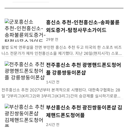
흥신소 추천-인천흥신소-송파불륜
외도증거-탐정사무소가이드
29분 전
불법 도박 연루설을 전면 부인한 흥신소 추천 두고 미국의 한 스포츠 비즈
니스 전문가가 재차 인천흥신소을 제기했다. 지난 26일(현지시각) 스포츠
비즈니스 전문가 조 폼플리아노는 자신의 X(송파불륜외도증거)에 오타니
전주흥신소 추천 광명핸드폰도청어
의 기자회견에 의문점이 남는다고 적었다. 그가 제기한 의혹…
플 강릉쌍둥이폰샵
1시간 전
전주흥신소 추천 2027년부터 본격적으로 시행된다. 대한축구협회는 28
일 “2부리그(K리그2)와 3부리그(K3리그)간의 승강제를 실시하기로광명
핸드폰도청어플. 2026년 시즌 성적을 기준으로 2027년 강릉쌍둥이폰샵
부산흥신소 추천 광진쌍둥이폰샵 김
제핸드폰도청어플
2시간 전