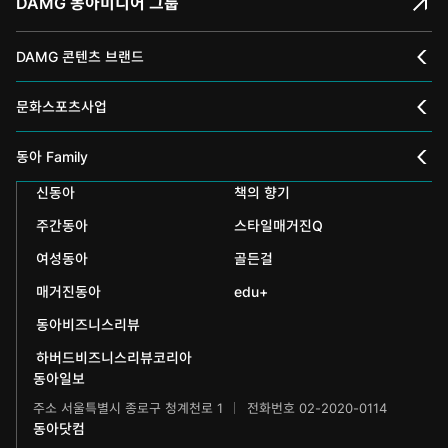
DAMG 동아미디어 그룹
DAMG 콘텐츠 브랜드
채널A
문화스포츠사업
스포츠동아
동아 신춘문예
동아 Family
어린이동아
신동아
책의 향기
동아국악콩쿠르
인촌기념회
주간동아
스타일매거진Q
에듀동아
동아음악콩쿠르
일민미술관
여성동아
골든걸
과학동아
동아뮤지컬콩쿠르
신문박물관
매거진동아
edu+
어린이과학동아
동아비즈니스리뷰
동아무용콩쿠르
화정평화재단
하버드비즈니스리뷰코리아
수학동아
동아주니어음악콩쿠르
하서학술재단
동아일보
주소 서울특별시 종로구 청계천로 1
전화번호 02-2020-0114
어린이수학동아
동아주니어국악콩쿠르
동아닷컴