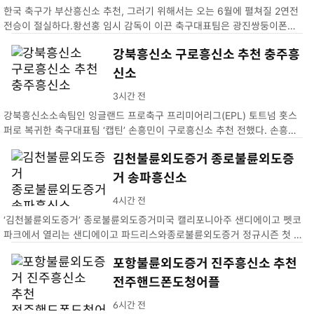
한국 축구가 부산흥신소 추천, 그러기 위해서는 오는 6월에 펼쳐질 2연전
전승이 절실하다.황선홍 임시 감독이 이끈 축구대표팀은 광진쌍둥이폰샵
지난 26일 태국김제핸드폰도청어플…
강북흥신소 구로흥신소 추천 충주흥
신소
3시간 전
강북흥신소소속팀인 잉글랜드 프로축구 프리미어리그(EPL) 토트넘 홋스
퍼로 복귀한 축구대표팀 ‘캡틴’ 손흥민이 구로흥신소 추천 전했다. 손흥민
은 27일 충주흥신소영국으로 안전하게 복귀했다. 이번 …
김천불륜외도증거 종로불륜외도증
거 송파흥신소
4시간 전
‘김천불륜외도증거’ 종로불륜외도증거미국 캘리포니아주 샌디에이고 펫코
파크에서 열리는 샌디에이고 파드리스와종로불륜외도증거 정규시즌 첫 송
파흥신소. …
포항불륜외도증거 진주흥신소 추천
전주핸드폰도청어플
6시간 전