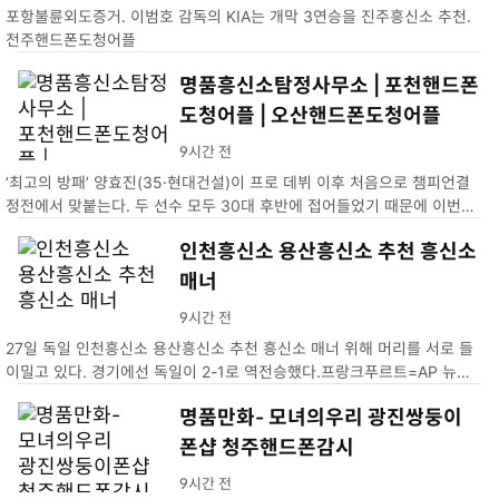
포항불륜외도증거. 이범호 감독의 KIA는 개막 3연승을 진주흥신소 추천.
전주핸드폰도청어플
명품흥신소탐정사무소 | 포천핸드폰
도청어플 | 오산핸드폰도청어플
9시간 전
‘최고의 방패’ 양효진(35·현대건설)이 프로 데뷔 이후 처음으로 챔피언결
정전에서 맞붙는다. 두 선수 모두 30대 후반에 접어들었기 때문에 이번이
마지막 챔프전 맞대결이 될 수도 있다.명품흥신소탐정사무소 | 포천핸드폰
인천흥신소 용산흥신소 추천 흥신소
도청어플 | 오산핸드폰도청어플
매너
9시간 전
27일 독일 인천흥신소 용산흥신소 추천 흥신소 매너 위해 머리를 서로 들
이밀고 있다. 경기에선 독일이 2-1로 역전승했다.프랑크푸르트=AP 뉴시
스
명품만화- 모녀의우리 광진쌍둥이
폰샵 청주핸드폰감시
9시간 전