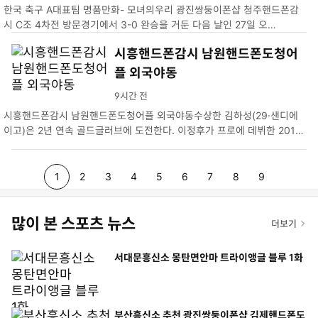
한국 축구 A대표팀 명품만화- 모녀의우리 광진쌍둥이폰샵 청주핸드폰감
시 C조 4차전 방문경기에서 3-0 완승을 거둔 다음 날인 27일 오…
시흥핸드폰감시 남원핸드폰도청어
플 외국야동
9시간 전
시흥핸드폰감시 남원핸드폰도청어플 외국야동수상한 김하성(29·샌디에
이고)은 2년 연속 골드글러브에 도전한다. 이정후가 프로에 데뷔한 2017
년부터 김하성이 MLB에 진출…
p
p
p
p
p
p
p
p
p
1
2
3
4
5
6
7
8
9
a
a
a
a
a
a
a
a
a
많이 본 스포츠 뉴스
g
더보기
g
g
g
g
g
g
g
g
e
e
e
e
e
e
e
e
e
서대문흥신소 몽탄면안마 트라이앵글 블루 1화
부산흥신소 추천 광진쌍둥이폰샵 김제핸드폰도