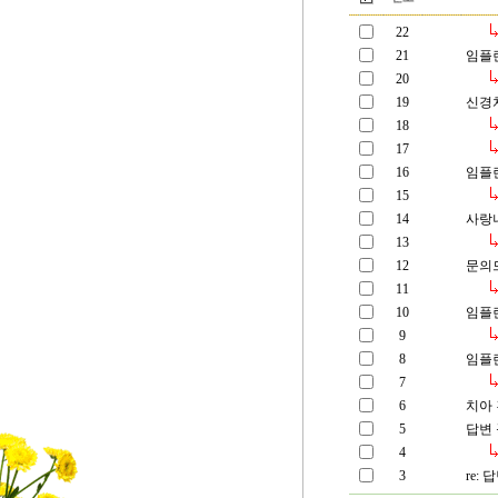
22
21
임플
20
19
신경
18
17
16
임플란
15
14
사랑
13
12
문의
11
10
임플
9
8
임플
7
6
치아
5
답변 
4
3
re: 