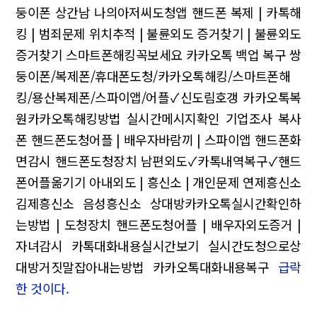
둥이폰
상간남 나의아저씨도청앱
핸드폰 복제 | 카톡해
킹 | 범죄문제
위치추적 | 불륜외도 증거찾기 | 불륜외도
증거찾기
스마트폰해킹꼭보세요 카카오톡 백업 복구
쌍
둥이폰/복제폰/휴대폰도청/카카오톡해킹/스마트폰해
킹/용산복제폰/스파이앱/어플✓신도림호갱
카카오톡복
원카카오톡해킹방법
실시간메시지확인 기업조사 복사
폰
핸드폰도청어플 | 배우자바람끼 | 스파이앱
핸드폰화
면감시 핸드폰도청장치
남편외도✓카톡내역복구✓핸드
폰어플옮기기
아내외도 | 흥신소 | 개인문제
연제흥신소
김제흥신소 음성흥신소
상대방카카오톡실시간확인하
는방법 | 도청장치
핸드폰도청어플 | 배우자외도증거 |
자녀감시
카톡대화내용실시간보기 실시간도청으로상
대방거짓말잡아내는방법 카카오톡대화내용복구
급락
한 것이다.