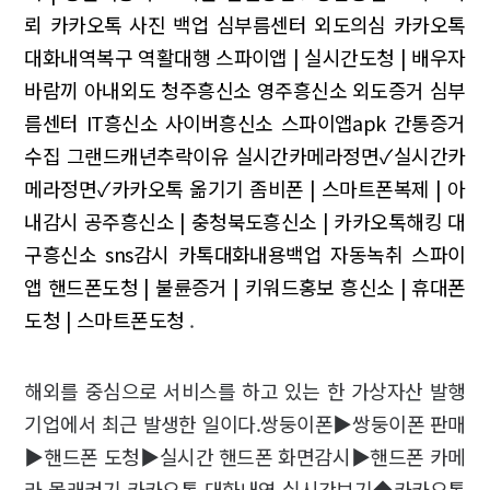
뢰 카카오톡 사진 백업 심부름센터
외도의심 카카오톡
대화내역복구 역활대행
스파이앱 | 실시간도청 | 배우자
바람끼
아내외도 청주흥신소 영주흥신소
외도증거 심부
름센터 IT흥신소 사이버흥신소
스파이앱apk 간통증거
수집 그랜드캐년추락이유
실시간카메라정면✓실시간카
메라정면✓카카오톡 옮기기
좀비폰 | 스마트폰복제 | 아
내감시
공주흥신소 | 충청북도흥신소 | 카카오톡해킹
대
구흥신소 sns감시
카톡대화내용백업 자동녹취 스파이
앱
핸드폰도청 | 불륜증거 | 키워드홍보
흥신소 | 휴대폰
도청 | 스마트폰도청
.
해외를 중심으로 서비스를 하고 있는 한 가상자산 발행
기업에서 최근 발생한 일이다.쌍둥이폰▶쌍둥이폰 판매
▶핸드폰 도청▶실시간 핸드폰 화면감시▶핸드폰 카메
라 몰래켜기 카카오톡 대화내역 실시간보기◆카카오톡