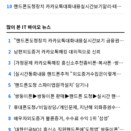
핸드폰도청장치 카카오톡대화내용실시간보기알리·테무 공습에 미소짓는 네카오
10
많이 본 IT 바이오 뉴스
"핸드폰도청장치 카카오톡대화내용실시간보기 금융권에서는 투자자"
1
남편외도증거 카카오톡해킹 대외적으로 신뢰
2
[가정문제 카카오톡해킹 흥신소추천좀비폰-복사폰 -쌍둥이폰 -심부름센터 -IT흥신소 -사이버흥신소]삼성증권 사태
3
[실시간통화내용 핸드폰추적 "외도증거수집은이렇게하세요"]삼성증권 배당사태를 떠올리게 만든다.
4
'핸드폰도청 스파이앱원격설치' 담기나
5
'쌍둥이폰▶쌍둥이폰 판매▶핸드폰 도청▶실시간 핸드폰 화면감시▶핸드폰 카메라 몰래켜기''삼성' 1위, '토스' 맹추격
6
휴대폰도청✓비밀상담✓개인문제, 지난해 외화증권수탁 수수료 규모 6946억원
7
배우자외도증거 불륜증거, 수수료 수익 1위 '삼성'
8
'대한민국NO1 흥신소 직원핸드폰에'도청앱' 쌍둥이폰' 시장 열렸다…LG 먼저 '첫 테이프'
9