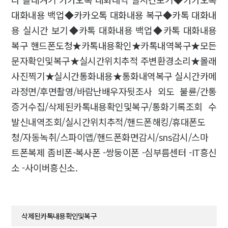
대화내용 백업◆카카오톡 대화내용 복구◆카톡 대화내
용 실시간 보기◆카톡 대화내용 백업◆카톡 대화내용
복구 핸드폰도청★카톡내용확인★카톡내역복구★모든
문자확인및복구★실시간위치추적 주변환경소리★몰래
사진찍기★실시간통화내용★통화내역복구 실시간카메
라정면/후면촬영/바람난배우자뒷조사 외도 불륜/간통
증거수집/삭제된카톡내용확인및복구/통화기록조회 수
발신내역조회/실시간위치추적/핸드폰해킹/휴대폰도
청/자동녹취/스파이앱/핸드폰화면감시/sns감시/스마
트폰복제 좀비폰-복사폰 -쌍둥이폰 -심부름센터 -IT흥신
소 -사이버흥신소.
삭제된카톡내용확인및복구