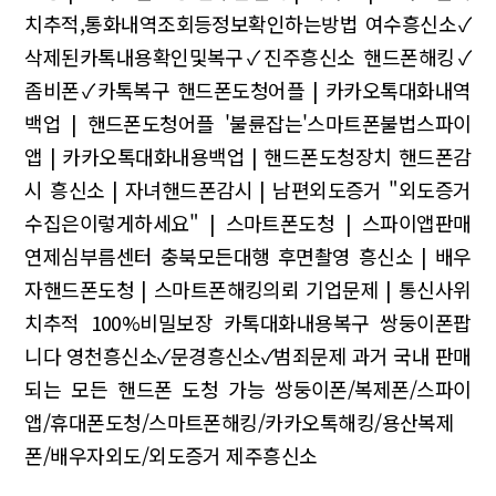
치추적,통화내역조회등정보확인하는방법
여수흥신소✓
삭제된카톡내용확인및복구✓진주흥신소
핸드폰해킹✓
좀비폰✓카톡복구
핸드폰도청어플 | 카카오톡대화내역
백업 | 핸드폰도청어플
'불륜잡는'스마트폰불법스파이
앱 | 카카오톡대화내용백업 | 핸드폰도청장치
핸드폰감
시
흥신소 | 자녀핸드폰감시 | 남편외도증거
"외도증거
수집은이렇게하세요" | 스마트폰도청 | 스파이앱판매
연제심부름센터 충북모든대행
후면촬영
흥신소 | 배우
자핸드폰도청 | 스마트폰해킹의뢰
기업문제 | 통신사위
치추적
100%비밀보장 카톡대화내용복구 쌍둥이폰팝
니다
영천흥신소✓문경흥신소✓범죄문제
과거 국내 판매
되는 모든 핸드폰 도청 가능 쌍둥이폰/복제폰/스파이
앱/휴대폰도청/스마트폰해킹/카카오톡해킹/용산복제
폰/배우자외도/외도증거 제주흥신소