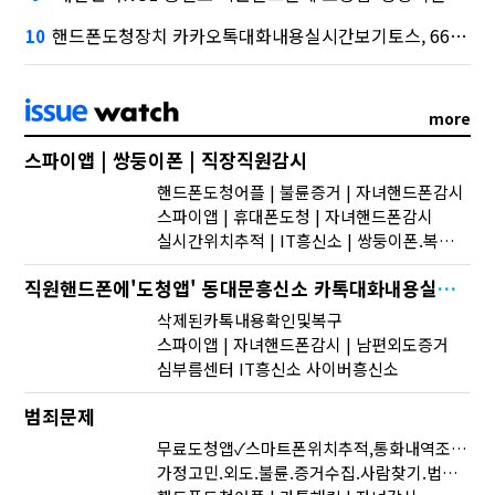
핸드폰도청장치 카카오톡대화내용실시간보기토스, 667억원으로 수수료 수익 5위권 진입
10
more
스파이앱 | 쌍둥이폰 | 직장직원감시
핸드폰도청어플 | 불륜증거 | 자녀핸드폰감시
스파이앱 | 휴대폰도청 | 자녀핸드폰감시
실시간위치추적 | IT흥신소 | 쌍둥이폰.복제폰이궁금하신분
직원핸드폰에'도청앱' 동대문흥신소 카톡대화내용실시간보기
삭제된카톡내용확인및복구
스파이앱 | 자녀핸드폰감시 | 남편외도증거
심부름센터 IT흥신소 사이버흥신소
범죄문제
무료도청앱✓스마트폰위치추적,통화내역조회등정보확인하는방법✓비밀리에폰도청하기
가정고민.외도.불륜.증거수집.사람찾기.법률공유 | 24시간 친절상담 | 번호위치추적