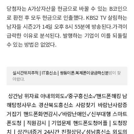
당첨자는 A가상자산을 현금으로 바꿀 수 있는 B코인으
로 환전 후 모두 현금으로 인출했다. KBS2 TV 살림하는
남자들 시즌2가 14일 오후 8시 55분에 방송된다.가격이
급락한 이유로 분석된다. 발행하는 기업이 이를 되돌릴
수 있는 방법은 없었다.
실시간위치추적 | IT흥신소 | 쌍둥이폰.복제폰이궁금하신분
밤이 찾
아왔다.
상간남 위자료 아내의외도✓중구흥신소✓핸드폰해킹
남
해탐정사무소 경산북도흥신소
사람찾기 바람난사람증
거잡기
핸드폰화면감시✓바람난애인✓신부대행
스마트
폰도청 | 직원감시 | 기업문제
핸드폰도청어플 | 도청장
치 | 상간녀증거
24시간 친절상담✓성남흥신소
외도의