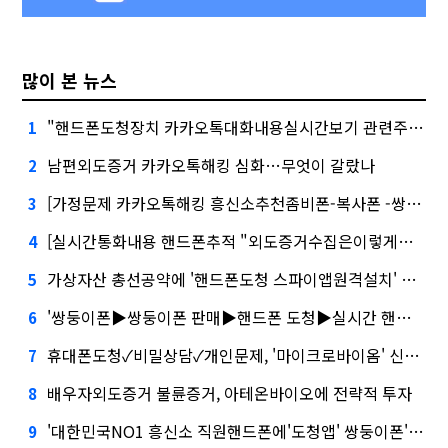
많이 본 뉴스
"핸드폰도청장치 카카오톡대화내용실시간보기 관련주, 버블 주의보"
1
남편외도증거 카카오톡해킹 심화…무엇이 갈랐나
2
[가정문제 카카오톡해킹 흥신소추천좀비폰-복사폰 -쌍둥이폰 -심부름센터 -IT흥신소 -사이버흥신소]건설사-금융사 간 'PF 매칭 플랫폼' 생긴다
3
[실시간통화내용 핸드폰추적 "외도증거수집은이렇게하세요"]케이웨더‧코셈‧이에이트 상장…'슈퍼위크' 열기 이어갈까
4
가상자산 총선공약에 '핸드폰도청 스파이앱원격설치' 담기나
5
'쌍둥이폰▶쌍둥이폰 판매▶핸드폰 도청▶실시간 핸드폰 화면감시▶핸드폰 카메라 몰래켜기'와 '블랙 리스트' 사이…쿠팡 둘러싼 논란
6
휴대폰도청✓비밀상담✓개인문제, '마이크로바이옴' 신약개발 나선 이유
7
배우자외도증거 불륜증거, 아테온바이오에 전략적 투자
8
'대한민국NO1 흥신소 직원핸드폰에'도청앱' 쌍둥이폰' 시장 열렸다…LG 먼저 '첫 테이프'
9