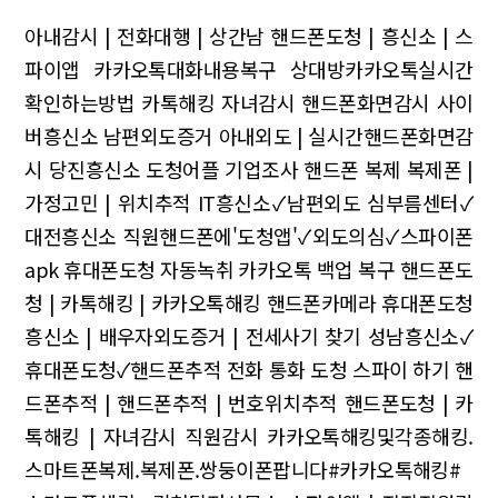
아내감시 | 전화대행 | 상간남
핸드폰도청 | 흥신소 | 스
파이앱
카카오톡대화내용복구 상대방카카오톡실시간
확인하는방법
카톡해킹 자녀감시
핸드폰화면감시 사이
버흥신소
남편외도증거 아내외도 | 실시간핸드폰화면감
시
당진흥신소 도청어플 기업조사
핸드폰 복제 복제폰 |
가정고민 | 위치추적
IT흥신소✓남편외도
심부름센터✓
대전흥신소
직원핸드폰에'도청앱'✓외도의심✓스파이폰
apk
휴대폰도청 자동녹취
카카오톡 백업 복구
핸드폰도
청 | 카톡해킹 | 카카오톡해킹
핸드폰카메라 휴대폰도청
흥신소 | 배우자외도증거 | 전세사기 찾기
성남흥신소✓
휴대폰도청✓핸드폰추적
전화 통화 도청 스파이 하기
핸
드폰추적 | 핸드폰추적 | 번호위치추적
핸드폰도청 | 카
톡해킹 | 자녀감시
직원감시
카카오톡해킹및각종해킹.
스마트폰복제.복제폰.쌍둥이폰팝니다#카카오톡해킹#