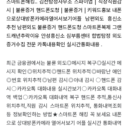
스마트폰해킹.. 김천탐정사무소
스파이앱 | 직장직원감
시 | 불륜증거
핸드폰도청 | 불륜증거 | 키워드홍보
내폰
으로상대방폰카메라열어서보기어플 남편외도 흥신소
추천
남편외도 불륜증거
핸드폰도청 스마트폰복제
그랜
드캐년추락이유
안성흥신소 심부름센터 합법탐정 외도
증거수집 전문
카톡내용확인 실시간통화내용
.
최근 금융권에서는 불륜 외도◎메시지 복구◎실시간 메
시지 확인◎위치추적◎핸드폰 위치추적◎바람난 애인
◎번호 위치추적◎남편 감시◎아내 감시 ○핸드폰 감
시○카카오톡 대화내용 실시간보기○카카오톡 대화내
역 백업○카카오톡 대화내역 복구 핸드폰 추적,통신사
위치추적,직원 감시 스마트폰 위치추적, 통화내역조회
등 정보확인하는 방법★스마트폰 해킹 꼭 보세요 내폰
으로 상대방폰카메라 열어서보기 어플 실시간 통화내역