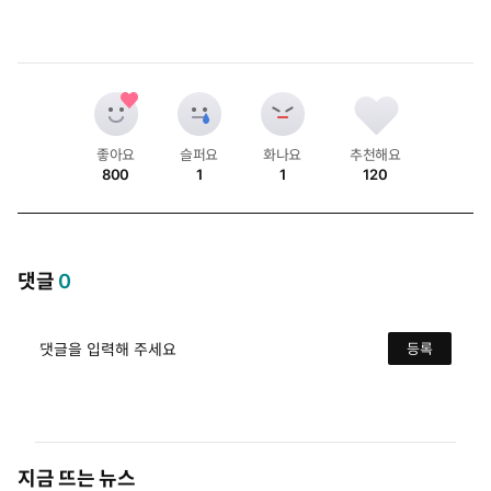
좋아요
슬퍼요
화나요
추천해요
800
1
1
120
개
개
개
개
댓글
0
댓글을 입력해 주세요
등록
지금 뜨는 뉴스