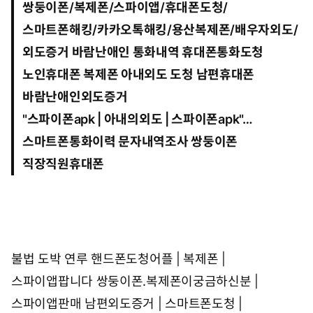
쌍둥이폰/복제폰/스파이앱/휴대폰도청/
5
:
스마트폰해킹/카카오톡해킹/용산복제폰/배우자외도/
5
5
외도증거
바람난애인 통화내역 휴대폰통화도청
노인휴대폰 복제폰 아내외도 도청 남편휴대폰
바람난애인외도증거
"
스파이폰apk | 아내의외도 | 스파이폰apk
"…
스마트폰통화이력 문자내역조사 쌍둥이폰
직장직원휴대폰
불법 도박 연루
핸드폰도청어플 | 복제폰 |
스파이앱팝니다
쌍둥이폰.복제폰이궁금하신분 |
스파이앱판매
남편외도증거 | 스마트폰도청 |