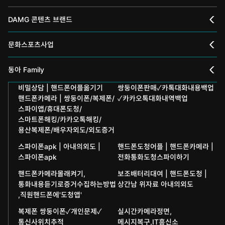
DAMG 콘텐츠 브랜드
채널A
문화스포츠사업
스포츠동아
동아 신춘문예
동아 Family
어린이동아
비밀상담 | 핸드폰어플옮기기
쌍둥이폰판매✓카톡대화내용백업
동아국악콩쿠르
인촌기념회
핸드폰카메라 | 쌍둥이폰/복제폰/
✓카카오톡대화내역백업
에듀동아
스파이앱/휴대폰도청/
동아음악콩쿠르
일민미술관
스마트폰해킹/카카오톡해킹/
용산복제폰/배우자외도/외도증거
과학동아
동아뮤지컬콩쿠르
신문박물관
스파이폰apk | 아내의외도 |
핸드폰도청어플 | 핸드폰카메라 |
어린이과학동아
동아무용콩쿠르
스파이폰apk
전화통화도청스파이하기
화정평화재단
핸드폰카메라몰래켜기,
보조배터리대여 | 핸드폰도청 |
수학동아
동아주니어음악콩쿠르
하서학술재단
통화내용듣기로증거수집하는방법
상간남 위자료 아내의외도
,직원핸드폰에'도청앱'
어린이수학동아
동아주니어국악콩쿠르
복제폰 쌍둥이폰✓개인문제✓
실시간카메라정면,
브랜더쿠
통신사위치추적
메시지복구,IT흥신소
동아마라톤