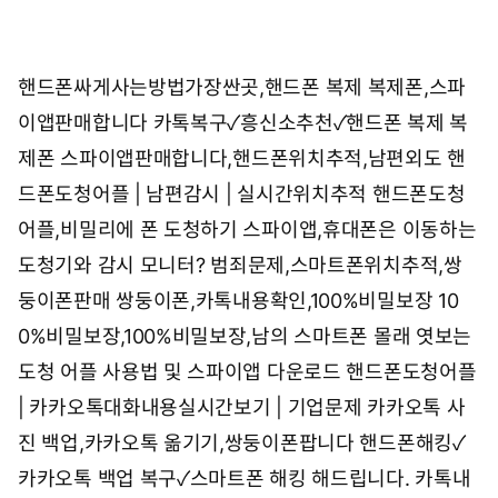
핸드폰싸게사는방법가장싼곳,핸드폰 복제 복제폰,스파
이앱판매합니다
카톡복구✓흥신소추천✓핸드폰 복제 복
제폰
스파이앱판매합니다,핸드폰위치추적,남편외도
핸
드폰도청어플 | 남편감시 | 실시간위치추적
핸드폰도청
어플,비밀리에 폰 도청하기 스파이앱,휴대폰은 이동하는
도청기와 감시 모니터?
범죄문제,스마트폰위치추적,쌍
둥이폰판매
쌍둥이폰,카톡내용확인,100%비밀보장
10
0%비밀보장,100%비밀보장,남의 스마트폰 몰래 엿보는
도청 어플 사용법 및 스파이앱 다운로드
핸드폰도청어플
| 카카오톡대화내용실시간보기 | 기업문제
카카오톡 사
진 백업,카카오톡 옮기기,쌍둥이폰팝니다
핸드폰해킹✓
카카오톡 백업 복구✓스마트폰 해킹 해드립니다.
카톡내