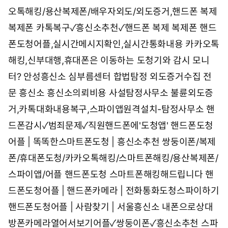
오톡해킹/용산복제폰/배우자외도/외도증거,핸드폰 복제
복제폰
카톡복구✓흥신소추천✓핸드폰 복제 복제폰
핸드
폰도청어플,실시간메시지확인,실시간통화내용
카카오톡
해킹,신부대행,휴대폰은 이동하는 도청기와 감시 모니
터?
안성흥신소 심부름센터 합법탐정 외도증거수집 전
문
흥신소 흥신소의뢰비용 사설탐정사무소
불륜외도증
거,카톡대화내용복구,스파이앱원격설치-탐정사무소
핸
드폰감시✓범죄문제✓직원핸드폰에'도청앱'
핸드폰도청
어플 | 똑똑한스마트폰도청 | 흥신소추천
쌍둥이폰/복제
폰/휴대폰도청/카카오톡해킹/스마트폰해킹/용산복제폰/
스파이앱/어플 핸드폰도청 스마트폰해킹해드립니다
핸
드폰도청어플 | 핸드폰카메라 | 전화통화도청스파이하기
핸드폰도청어플 | 사람찾기 | 서울흥신소
내폰으로상대
방폰카메라열어서보기어플✓쌍둥이폰✓흥신소추천
스파