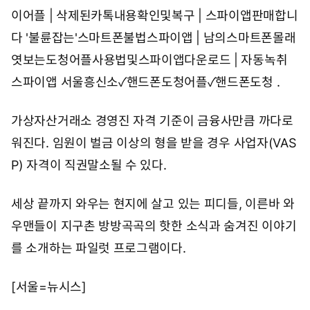
이어플 | 삭제된카톡내용확인및복구 | 스파이앱판매합니
다
'불륜잡는'스마트폰불법스파이앱 | 남의스마트폰몰래
엿보는도청어플사용법및스파이앱다운로드 | 자동녹취
스파이앱
서울흥신소✓핸드폰도청어플✓핸드폰도청
.
가상자산거래소 경영진 자격 기준이 금융사만큼 까다로
워진다. 임원이 벌금 이상의 형을 받을 경우 사업자(VAS
P) 자격이 직권말소될 수 있다.
세상 끝까지 와우는 현지에 살고 있는 피디들, 이른바 와
우맨들이 지구촌 방방곡곡의 핫한 소식과 숨겨진 이야기
를 소개하는 파일럿 프로그램이다.
[서울=뉴시스]