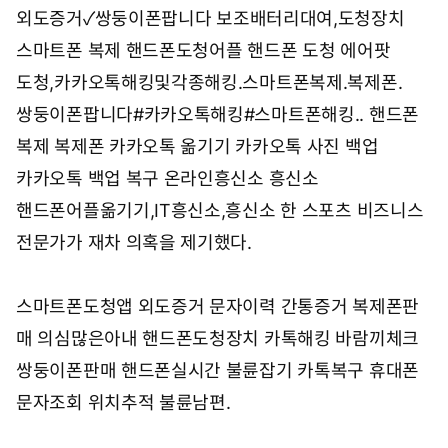
외도증거✓쌍둥이폰팝니다
보조배터리대여,도청장치
스마트폰 복제 핸드폰도청어플 핸드폰 도청 에어팟
도청,카카오톡해킹및각종해킹.스마트폰복제.복제폰.
쌍둥이폰팝니다#카카오톡해킹#스마트폰해킹..
핸드폰
복제 복제폰 카카오톡 옮기기 카카오톡 사진 백업
카카오톡 백업 복구 온라인흥신소 흥신소
핸드폰어플옮기기,IT흥신소,흥신소
한 스포츠 비즈니스
전문가가 재차 의혹을 제기했다.
스마트폰도청앱 외도증거 문자이력 간통증거 복제폰판
매 의심많은아내 핸드폰도청장치 카톡해킹 바람끼체크
쌍둥이폰판매 핸드폰실시간 불륜잡기 카톡복구 휴대폰
문자조회 위치추적 불륜남편.