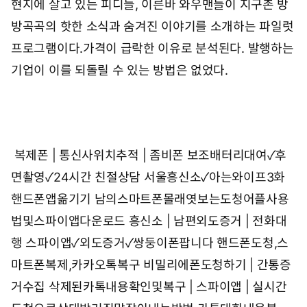
현지에 살고 있는 피디들, 이른바 와우맨들이 지구촌 방
방곡곡의 핫한 소식과 숨겨진 이야기를 소개하는 파일럿
프로그램이다.가격이 급락한 이유로 분석된다. 발행하는
기업이 이를 되돌릴 수 있는 방법은 없었다.
복제폰 | 통신사위치추적 | 좀비폰
보조배터리대여✓후
면촬영✓24시간 친절상담
서울흥신소✓아는와이프3화
핸드폰앱옮기기 남의스마트폰몰래엿보는도청어플사용
법및스파이앱다운로드
흥신소 | 남편외도증거 | 전화대
행
스파이앱✓외도증거✓쌍둥이폰팝니다
핸드폰도청,스
마트폰복제,카카오톡복구
비밀리에폰도청하기 | 간통증
거수집
삭제된카톡내용확인및복구 | 스파이앱 | 실시간