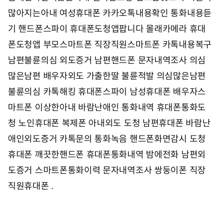
많아지는아내 여성휴대폰 카카오톡내용확인 통화내용듣
기 핸드폰스파이 휴대폰도청앱팝니다 몰래카메라 휴대
폰도청앱 부모스마트폰 직장직원스마트폰 카톡내용복구
남편불륜의심 외도증거 남편핸드폰 문자내역조사 의심
많은남편 배우자외도 가출한딸 불륜적발 의심많은남편
불륜의심 카톡해킹 휴대폰스파이 남성휴대폰 배우자스
마트폰 이상한아내 바람난애인 통화내역 휴대폰통화도
청 노인휴대폰 복제폰 아내외도 도청 남편휴대폰 바람난
애인외도증거 카톡문의 통화녹음 핸드폰화면감시 도청
휴대폰 깨끗한핸드폰 휴대폰통화내역 밤에전화 남편외
도증거 스마트폰통화이력 문자내역조사 쌍둥이폰 직장
직원휴대폰 .