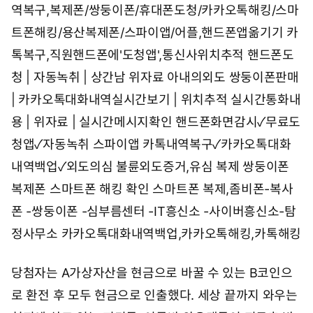
역복구,복제폰/쌍둥이폰/휴대폰도청/카카오톡해킹/스마
트폰해킹/용산복제폰/스파이앱/어플,핸드폰앱옮기기
카
톡복구,직원핸드폰에'도청앱',통신사위치추적
핸드폰도
청 | 자동녹취 | 상간남 위자료 아내의외도
쌍둥이폰판매
| 카카오톡대화내역실시간보기 | 위치추적
실시간통화내
용 | 위자료 | 실시간메시지확인
핸드폰화면감시✓무료도
청앱✓자동녹취 스파이앱
카톡내역복구✓카카오톡대화
내역백업✓외도의심
불륜외도증거,유심 복제 쌍둥이폰
복제폰 스마트폰 해킹 확인 스마트폰 복제,좀비폰-복사
폰 -쌍둥이폰 -심부름센터 -IT흥신소 -사이버흥신소-탐
정사무소
카카오톡대화내역백업,카카오톡해킹,카톡해킹
당첨자는 A가상자산을 현금으로 바꿀 수 있는 B코인으
로 환전 후 모두 현금으로 인출했다. 세상 끝까지 와우는