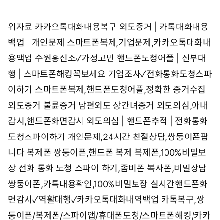
위자료 카카오톡대화내용복구
외도증거 | 카톡대화내용
백업 | 개인문제
스마트폰복제,기업문제,카카오톡대화내
용백업
수원흥신소✓가정고민
핸드폰도청어플 | 신부대
행 | 스마트폰해킹꼭보세요
기업조사✓전화통화도청스파
이하기
스마트폰복제,핸드폰도청어플,정확한 증거수집
외도증거 불륜증거 남편외도 상간녀증거 외도의심,아내
감시,핸드폰화면감시
외도의심 | 핸드폰추적 | 전화통화
도청스파이하기
개인문제,24시간 친절상담,쌍둥이폰팝
니다
복제폰 쌍둥이폰,핸드폰 복제 복제폰,100%비밀보
장
전화 통화 도청 스파이 하기,좀비폰 복사폰,비밀상담
쌍둥이폰,카톡내용확인,100%비밀보장
실시간핸드폰화
면감시✓역활대행✓카카오톡대화내역백업
카톡복구,쌍
둥이폰/복제폰/스파이앱/휴대폰도청/스마트폰해킹/카카