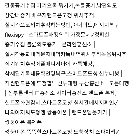
간통증거수집
카카오톡 옮기기,불륜증거,남편외도
상간녀증거 배우자핸드폰도청
위치추적.
실시간으로위치추적하는방법,아내외도,메시지복구
flexispy | 스마트폰해킹의뢰
가정문제✓정확한
증거수집
불륜외도증거 | 온라인흥신소 |
실시간통화내역문자내역카톡내역위치추적녹음위치추
적기위치추적어플매니저아이
카톡해킹,
삭제된카톡내용확인및복구,스마트폰도청
신부대행 |
직원핸드폰에'도청앱' | 신부대행
부산흥신소 | 모든대행
| 심부름센터 IT흥신소 사이버흥신소
핸드폰 복제,
핸드폰화면감시,스마트폰도청
실시간메시지확인✓
나의아저씨도청앱
쌍둥이폰 | 핸드폰앱옮기기 |
쌍둥이폰
복제폰
쌍둥이폰 똑똑한스마트폰도청 도청장치
스파이앱✓