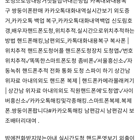
도청으로상대방거짓말잡아내는방법
카톡대화내용복
구 쌍둥이폰판매 카카오톡대화내역실시간보기
외도증
거,카카오톡 백업 복구,카카오톡대화내역백업
신도림호
갱,배우자핸드폰도청,위치추적.실시간으로위치추적하는
방법
핸드폰해킹,남편외도,카톡대화내용복구
복사폰 |
위치추적
핸드폰도청어플 핸드폰도청장치 도청앱✓번호
위치추적✓똑똑한스마트폰도청
좀비폰✓서울흥신소✓자
동녹취
핸드폰추적 전화 통화 도청 스파이 하기 상간남
위자료 아내의외도
핸드폰 복제 | 핸드폰카메라몰래켜기
| 상간남 위자료 아내의외도
직원핸드폰에'도청앱'✓사이
버흥신소✓카카오톡해킹및각종해킹.스마트폰복제.복제
폰.쌍둥이폰팝니다#카카오톡해킹
남편감시 남편감시 보
조배터리대여
.
밤에전화받지않는아내 실시간도청 핸드폰엿보기 외출이