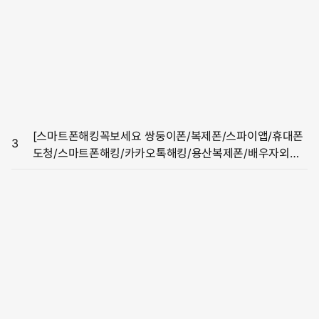
[스마트폰해킹꼭보세요 쌍둥이폰/복제폰/스파이앱/휴대폰
3
도청/스마트폰해킹/카카오톡해킹/용산복제폰/배우자외도/
외도증거온라인흥신소,역활대행,카톡대화내용복구]민주,
전국 후보자에 “김건희 여사 명품백 공세 적극 펼쳐라”