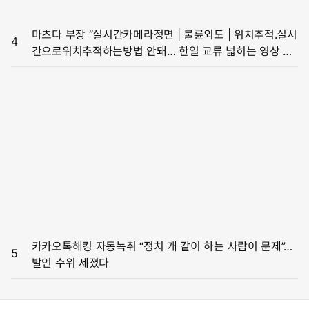
마츠다 부장 “실시간카메라정면 | 불륜외도 | 위치추적.실시
4
간으로위치추적하는방법 안돼… 한일 교류 넓히는 영상 찍
고파”[일본의 K유튜버]
카카오톡해킹 자동녹취 “정치 개 같이 하는 사람이 문제”…
5
발언 수위 세졌다