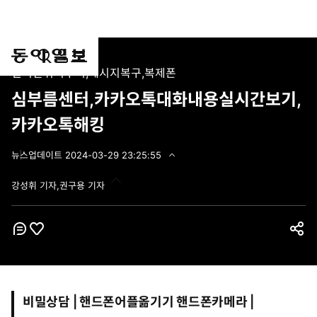
통
마
전
실시간위치추적,메시지복구,복제폰
합
이
체
검
페
메
심부름센터,카카오톡대화내용실시간보기,
색
이
뉴
카카오톡해킹
지
펼
치
뉴스
업데이트
2024-03-29 23:25:55
기
2
0
강성휘 기자,권구용 기자
2
4
-
0
3
코
좋
공
-
멘
아
2
유
트
9
요
하
2
3
기
비밀상담 | 핸드폰어플옮기기 핸드폰카메라 |
:
2