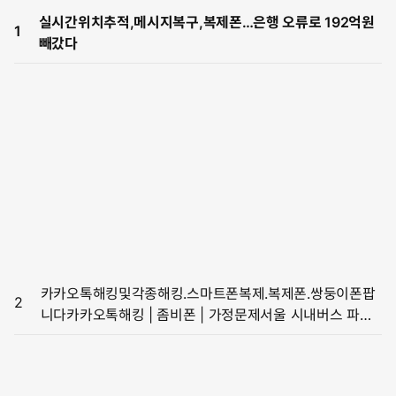
실시간위치추적,메시지복구,복제폰…은행 오류로 192억원
1
빼갔다
카카오톡해킹및각종해킹.스마트폰복제.복제폰.쌍둥이폰팝
2
니다카카오톡해킹 | 좀비폰 | 가정문제서울 시내버스 파업
철회…노사 임금협상 타결